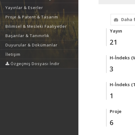
Yayınlar & Eserler
Proje & Patent & Tasarım
Daha 
Bilimsel & Mesleki Faaliyetler
Yayın
Başarılar & Tanınırlık
21
Duyurular & Dokümanlar
İletişim
H-İndeks (
Özgeçmiş Dosyası İndir
3
H-İndeks (T
1
Proje
6