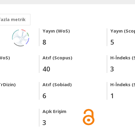
fazla metrik
Yayın (WoS)
Yayın (Sco
8
5
WoS)
Atıf (Scopus)
H-İndeks (
40
3
rDizin)
Atıf (Sobiad)
H-İndeks (
6
1
Açık Erişim
3