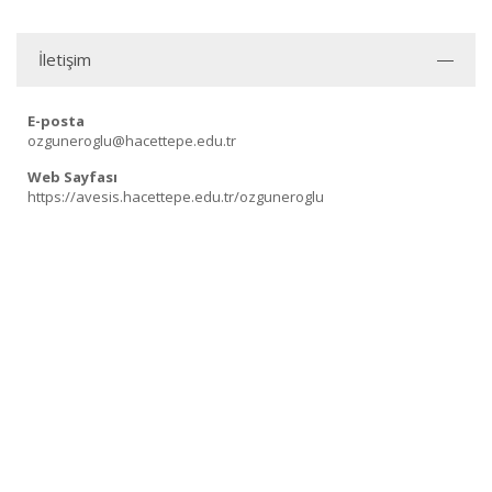
İletişim
E-posta
ozguneroglu@hacettepe.edu.tr
Web Sayfası
https://avesis.hacettepe.edu.tr/ozguneroglu