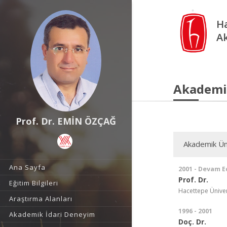
Ha
A
Akademi
Prof. Dr. EMİN ÖZÇAĞ
Akademik Ün
Ana Sayfa
2001 - Devam E
Prof. Dr.
Eğitim Bilgileri
Hacettepe Üniver
Araştırma Alanları
1996 - 2001
Akademik İdari Deneyim
Doç. Dr.