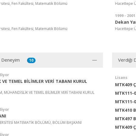
sitesi, Fen Fakültesi, Matematik Bölümü
Hacettepe Ü
1999 - 2001
Dekan Ya
sitesi, Fen Fakültesi, Matematik Bölümü
Hacettepe Ün
ı Deneyim
Verdiği 
10
diyor
Lisans
 VE TEMEL BİLİMLER VERİ TABANI KURUL
MTK409 Ç
, MÜHANDİSLİK VE TEMEL BİLİMLER VERİ TABANI KURUL
MTK111-03
MTK111-02
diyor
MTK410 Bi
ANI
MTK497 Bi
ERSİTESİ MATEMATİK BÖLÜMÜ, BÖLÜM BAŞKANI
MTK409 Ç
diyor