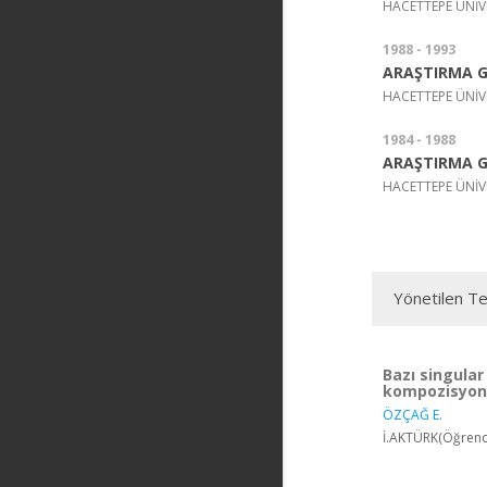
HACETTEPE ÜNİV
1988 - 1993
ARAŞTIRMA G
HACETTEPE ÜNİV
1984 - 1988
ARAŞTIRMA G
HACETTEPE ÜNİV
Yönetilen Te
Bazı singular
kompozisyonl
ÖZÇAĞ E.
İ.AKTÜRK(Öğrenci