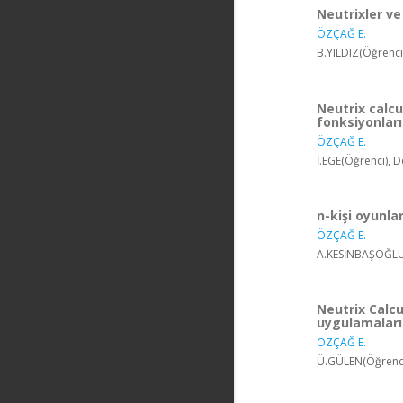
Neutrixler v
ÖZÇAĞ E.
B.YILDIZ(Öğrenci
Neutrix calc
fonksiyonları
ÖZÇAĞ E.
İ.EGE(Öğrenci), 
n-kişi oyunl
ÖZÇAĞ E.
A.KESİNBAŞOĞLU(
Neutrix Calcu
uygulamaları
ÖZÇAĞ E.
Ü.GÜLEN(Öğrenci