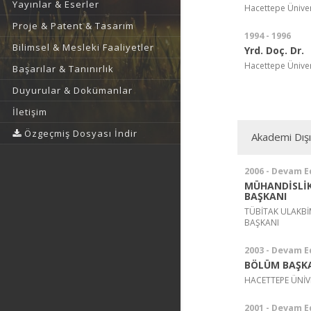
Yayınlar & Eserler
Hacettepe Üniver
Proje & Patent & Tasarım
1994 - 1996
Bilimsel & Mesleki Faaliyetler
Yrd. Doç. Dr.
Hacettepe Üniver
Başarılar & Tanınırlık
Duyurular & Dokümanlar
İletişim
Özgeçmiş Dosyası İndir
Akademi Dış
2006 - Devam E
MÜHANDİSLİK
BAŞKANI
TÜBİTAK ULAKBİM
BAŞKANI
2003 - Devam E
BÖLÜM BAŞK
HACETTEPE ÜNİV
2001 - Devam E