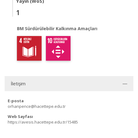
Yayın (WoS)
1
BM Sürdürülebilir Kalkınma Amaçları
İletişim
E-posta
orhanpence@hacettepe.edu.tr
Web Sayfası
https://avesis.hacettepe.edu.tr/15485