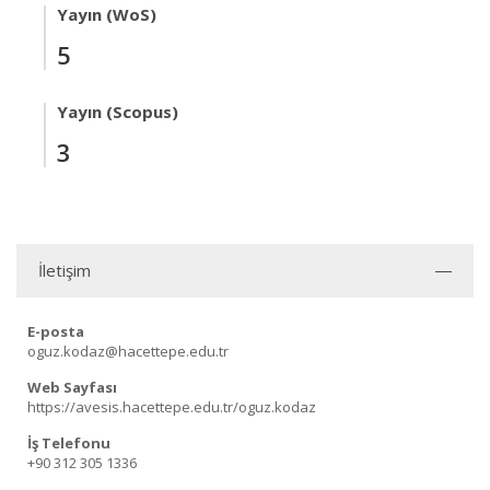
Yayın (WoS)
5
Yayın (Scopus)
3
İletişim
E-posta
oguz.kodaz@hacettepe.edu.tr
Web Sayfası
https://avesis.hacettepe.edu.tr/oguz.kodaz
İş Telefonu
+90 312 305 1336