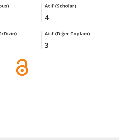
pus)
Atıf (Scholar)
4
TrDizin)
Atıf (Diğer Toplam)
3