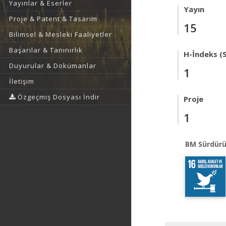
Yayınlar & Eserler
Yayın
Proje & Patent & Tasarım
15
Bilimsel & Mesleki Faaliyetler
Başarılar & Tanınırlık
H-İndeks (
Duyurular & Dokümanlar
1
İletişim
Özgeçmiş Dosyası İndir
Proje
1
BM Sürdürü