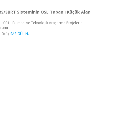
RS/SBRT Sisteminin OSL Tabanlı Küçük Alan
 1001 - Bilimsel ve Teknolojik Araştırma Projelerini
gramı
tücü),
SARIGÜL N.