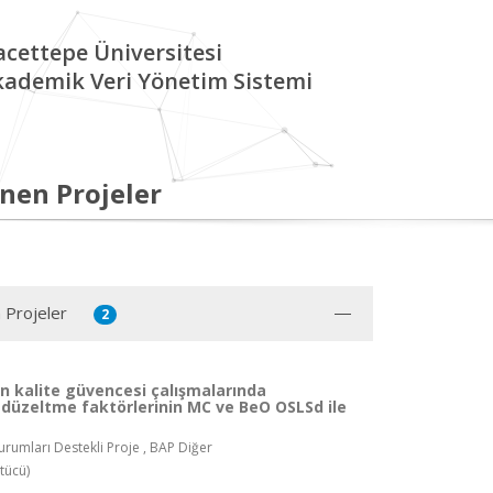
cettepe Üniversitesi
kademik Veri Yönetim Sistemi
nen Projeler
 Projeler
2
n kalite güvencesi çalışmalarında
düzeltme faktörlerinin MC ve BeO OSLSd ile
rumları Destekli Proje , BAP Diğer
tücü)