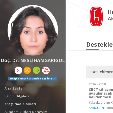
Ha
A
Destekle
Doç. Dr. NESLİHAN SARIGÜL
Desteklenen
Araştırmacı kurumdan ayrılmıştır
2016 - 2018
Ana Sayfa
CBCT cihazını
uygulanacak 
Eğitim Bilgileri
belirlenmesi
Yükseköğretim Ku
Araştırma Alanları
SARIGÜL N.
(Yürü
Akademik İdari Deneyim