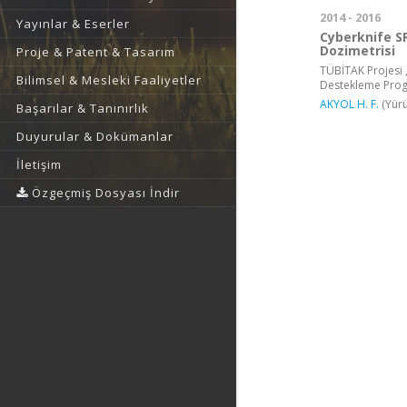
2014 - 2016
Yayınlar & Eserler
Cyberknife S
Dozimetrisi
Proje & Patent & Tasarım
TÜBİTAK Projesi ,
Bilimsel & Mesleki Faaliyetler
Destekleme Pro
AKYOL H. F.
(Yürü
Başarılar & Tanınırlık
Duyurular & Dokümanlar
İletişim
Özgeçmiş Dosyası İndir