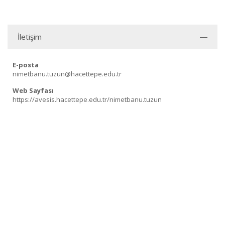
İletişim
E-posta
nimetbanu.tuzun@hacettepe.edu.tr
Web Sayfası
https://avesis.hacettepe.edu.tr/nimetbanu.tuzun