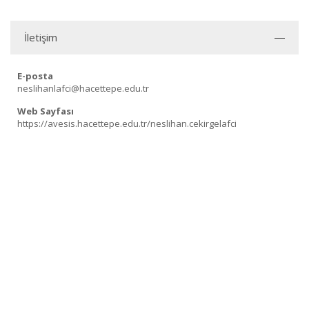
İletişim
E-posta
neslihanlafci@hacettepe.edu.tr
Web Sayfası
https://avesis.hacettepe.edu.tr/neslihan.cekirgelafci