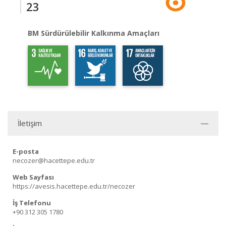
23
BM Sürdürülebilir Kalkınma Amaçları
İletişim
E-posta
necozer@hacettepe.edu.tr
Web Sayfası
https://avesis.hacettepe.edu.tr/necozer
İş Telefonu
+90 312 305 1780