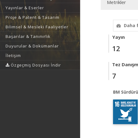
Metrikler
Yayınlar & Eserler
Proje & Patent & Tasarım
Daha 
Bilimsel & Mesleki Faaliyetler
Başarılar & Tanınırlık
Yayın
Duyurular & Dokümanlar
12
İletişim
Tez Danışm
Özgeçmiş Dosyası İndir
7
BM Sürdürü