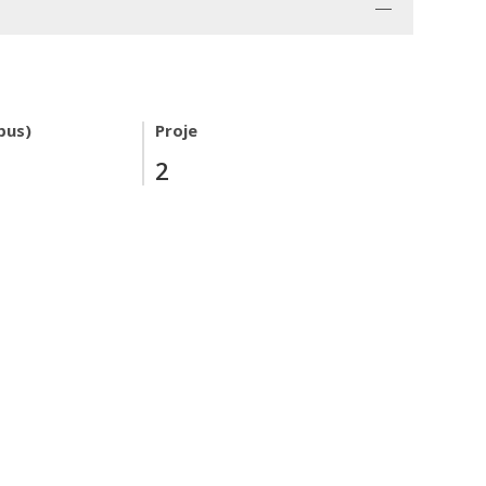
pus)
Proje
2