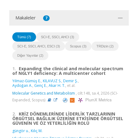
Makaleler
7
Tümü (7)
SCI-E, SSCI, AHCI (3)
SCI-E, SSCI, AHCI, ESCI (3)
Scopus (3)
TRDizin (2)
Diğer Yayınlar (2)
1.
Expanding the clinical and molecular spectrum
of NGLY1 deficiency: A multicenter cohort
Yılmaz-Gümüş E.
,
KILAVUZ S.
,
Demir Ş.
,
Aydoğan A.
,
Genç E.
,
Akar H. T.
, et al.
Molecular Genetics and Metabolism
, cilt.148, sa.4, 2026 (SCI-
PlumX Metrics
Expanded, Scopus)
2.
KRİZ DÖNEMLERİNDE LİDERLİK TARZLARININ
ÖRGÜTSEL BAĞLILIK ÜZERİNE ETKİSİNDE ÖRGÜTSEL
GÜVENİN VE ÖZ YETERLİLİĞİN ROLÜ
güngör u.
,
Kılıç M.