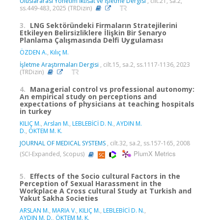
Uluslararası Yönetim İktisat ve İşletme Dergisi
, cilt.21, sa.2,
ss.449-483, 2025 (TRDizin)
3.
LNG Sektöründeki Firmaların Stratejilerini
Etkileyen Belirsizliklere İlişkin Bir Senaryo
Planlama Çalışmasında Delfi Uygulaması
ÖZDEN A.
,
Kılıç M.
İşletme Araştırmaları Dergisi
, cilt.15, sa.2, ss.1117-1136, 2023
(TRDizin)
4.
Managerial control vs professional autonomy:
An empirical study on perceptions and
expectations of physicians at teaching hospitals
in turkey
KILIÇ M.
,
Arslan M.
,
LEBLEBİCİ D. N.
,
AYDIN M.
D.
,
ÖKTEM M. K.
JOURNAL OF MEDICAL SYSTEMS
, cilt.32, sa.2, ss.157-165, 2008
PlumX Metrics
(SCI-Expanded, Scopus)
5.
Effects of the Socio cultural Factors in the
Perception of Sexual Harassment in the
Workplace A Cross cultural Study at Turkish and
Yakut Sakha Societies
ARSLAN M.
,
MARIA V.
,
KILIÇ M.
,
LEBLEBİCİ D. N.
,
AYDIN M. D.
,
ÖKTEM M. K.