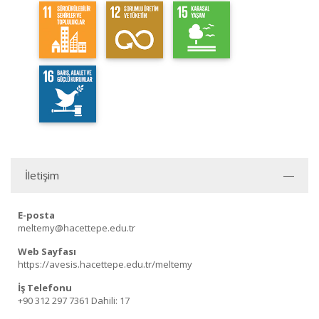
İletişim
E-posta
meltemy@hacettepe.edu.tr
Web Sayfası
https://avesis.hacettepe.edu.tr/meltemy
İş Telefonu
+90 312 297 7361
Dahili: 17