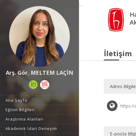
Ha
A
İletişim
Arş. Gör. MELTEM LAÇİN
Adres Bilgile
Ana Sayfa
https:/
Eğitim Bilgileri
Araştırma Alanları
Akademik İdari Deneyim
E-posta Bilgi