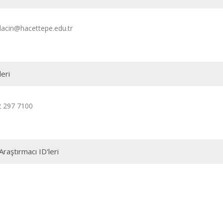
acin@hacettepe.edu.tr
leri
2 297 7100
Araştırmacı ID'leri