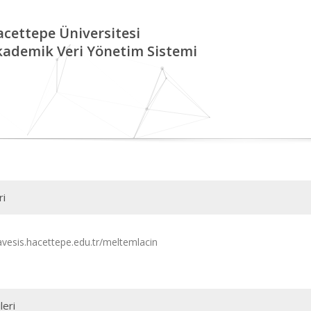
cettepe Üniversitesi
kademik Veri Yönetim Sistemi
ri
/avesis.hacettepe.edu.tr/meltemlacin
leri