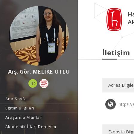
Ha
A
İletişim
Arş. Gör. MELİKE UTLU
Adres Bilgile
Ana Sayfa
https://
Eğitim Bilgileri
Araştırma Alanları
Akademik İdari Deneyim
E-posta Bilgi