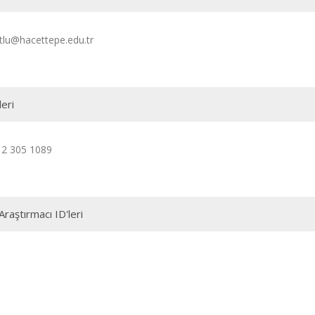
tlu@hacettepe.edu.tr
leri
12 305 1089
Araştırmacı ID'leri