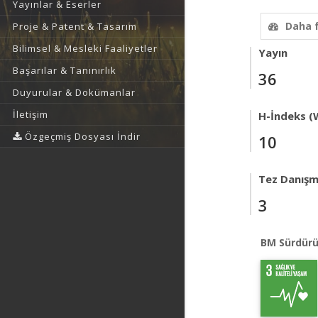
Yayınlar & Eserler
Daha 
Proje & Patent & Tasarım
Bilimsel & Mesleki Faaliyetler
Yayın
Başarılar & Tanınırlık
36
Duyurular & Dokümanlar
İletişim
H-İndeks (
Özgeçmiş Dosyası İndir
10
Tez Danışm
3
BM Sürdürü