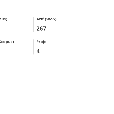
pus)
Atıf (WoS)
267
Scopus)
Proje
4