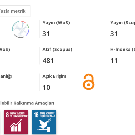
fazla metrik
Yayın (WoS)
Yayın (Sco
31
31
WoS)
Atıf (Scopus)
H-İndeks (
481
11
anlığı
Açık Erişim
10
lebilir Kalkınma Amaçları