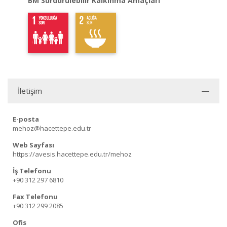
BM Sürdürülebilir Kalkınma Amaçları
İletişim
E-posta
mehoz@hacettepe.edu.tr
Web Sayfası
https://avesis.hacettepe.edu.tr/mehoz
İş Telefonu
+90 312 297 6810
Fax Telefonu
+90 312 299 2085
Ofis