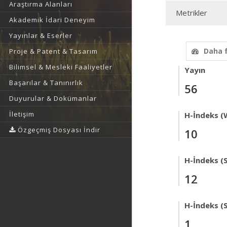
Araştırma Alanları
Metrikler
Akademik İdari Deneyim
Yayınlar & Eserler
Daha 
Proje & Patent & Tasarım
Bilimsel & Mesleki Faaliyetler
Yayın
Başarılar & Tanınırlık
56
Duyurular & Dokümanlar
İletişim
H-İndeks (
Özgeçmiş Dosyası İndir
10
H-İndeks (
12
H-İndeks (
1