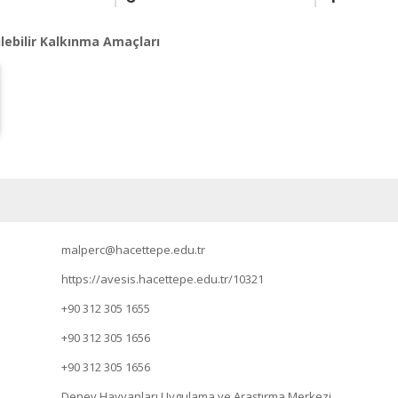
lebilir Kalkınma Amaçları
malperc@hacettepe.edu.tr
https://avesis.hacettepe.edu.tr/10321
+90 312 305 1655
+90 312 305 1656
+90 312 305 1656
Deney Hayvanları Uygulama ve Araştırma Merkezi