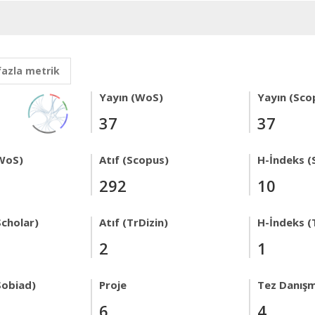
fazla metrik
Yayın (WoS)
Yayın (Sco
37
37
WoS)
Atıf (Scopus)
H-İndeks (
292
10
Scholar)
Atıf (TrDizin)
H-İndeks (
2
1
Sobiad)
Proje
Tez Danışm
6
4