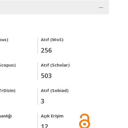
pus)
Atıf (WoS)
256
Scopus)
Atıf (Scholar)
503
TrDizin)
Atıf (Sobiad)
3
anlığı
Açık Erişim
12