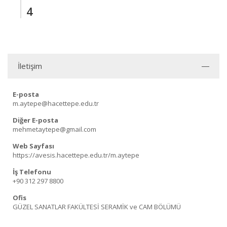
4
İletişim
E-posta
m.aytepe@hacettepe.edu.tr
Diğer E-posta
mehmetaytepe@gmail.com
Web Sayfası
https://avesis.hacettepe.edu.tr/m.aytepe
İş Telefonu
+90 312 297 8800
Ofis
GÜZEL SANATLAR FAKÜLTESİ SERAMİK ve CAM BÖLÜMÜ