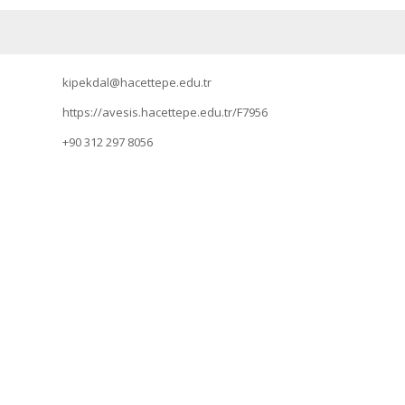
kipekdal@hacettepe.edu.tr
https://avesis.hacettepe.edu.tr/F7956
+90 312 297 8056