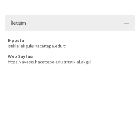
İletişim
E-posta
istiklal.akgul@hacettepe.edu.tr
Web Sayfası
https://avesis.hacettepe.edu.tr/istiklal.akgul