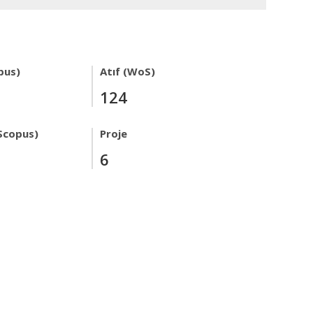
pus)
Atıf (WoS)
124
Scopus)
Proje
6