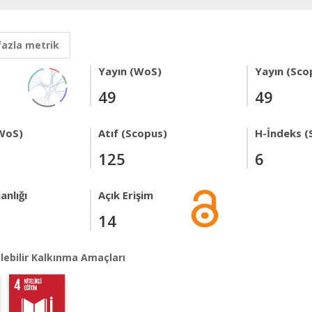
fazla metrik
Yayın (WoS)
Yayın (Sco
49
49
WoS)
Atıf (Scopus)
H-İndeks (
125
6
anlığı
Açık Erişim
14
lebilir Kalkınma Amaçları