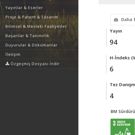
Yayınlar & Eserler
Proje & Patent & Tasarım
Daha 
Bilimsel & Mesleki Faaliyetler
Yayın
Başarılar & Tanınırlık
94
Duyurular & Dokümanlar
İletişim
H-İndeks (
Özgeçmiş Dosyası İndir
6
Tez Danışm
4
BM Sürdürü