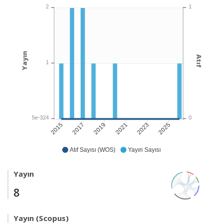
1
2
Yayın
Atıf
1
0
5e-324
2017
2019
2021
2023
2025
2015
Atıf Sayısı (WOS)
Yayın Sayısı
Yayın
8
Yayın (Scopus)