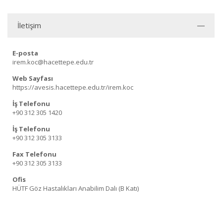
İletişim
E-posta
irem.koc@hacettepe.edu.tr
Web Sayfası
https://avesis.hacettepe.edu.tr/irem.koc
İş Telefonu
+90 312 305 1420
İş Telefonu
+90 312 305 3133
Fax Telefonu
+90 312 305 3133
Ofis
HÜTF Göz Hastalıkları Anabilim Dalı (B Katı)