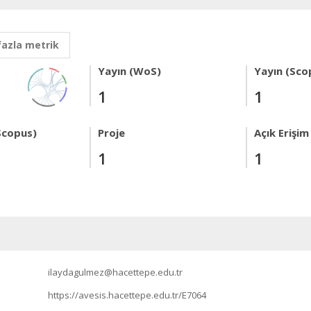
fazla metrik
Yayın (WoS)
Yayın (Sco
1
1
Scopus)
Proje
Açık Erişim
1
1
ilaydagulmez@hacettepe.edu.tr
https://avesis.hacettepe.edu.tr/E7064