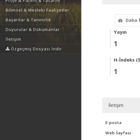
Proje & Patent & Tasarım
Bilimsel & Mesleki Faaliyetler
Başarılar & Tanınırlık
Daha 
Duyurular & Dokümanlar
Yayın
İletişim
1
Özgeçmiş Dosyası İndir
H-İndeks (
1
İletişim
E-posta
Web Sayfası