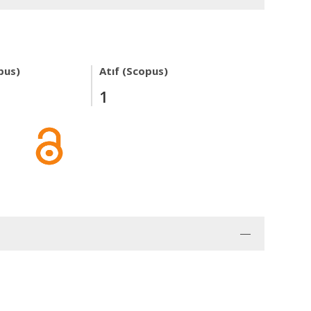
pus)
Atıf (Scopus)
1