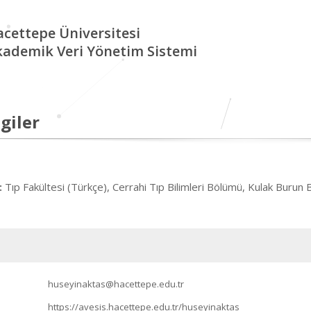
cettepe Üniversitesi
kademik Veri Yönetim Sistemi
giler
Tıp Fakültesi (Türkçe), Cerrahi Tıp Bilimleri Bölümü, Kulak Burun 
:
huseyinaktas@hacettepe.edu.tr
https://avesis.hacettepe.edu.tr/huseyinaktas