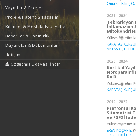
Onursal Kılınç Ö.
Yayınlar & Eserler
2021 - 2024
Proje & Patent & Tasarım
Tekrarlayan 
İnflamazom A
Bilimsel & Mesleki Faaliyetler
Mitokondri Has
Başarılar & Tanınırlık
Yükseköğretim Ku
KARATAŞ KURŞU
Duyurular & Dokümanlar
AKTAŞ C.
,
BELDER
İletişim
2020 - 2024
Özgeçmiş Dosyası İndir
Kortikal Yayı
Nöroparainfl
Rolü
Yükseköğretim Ku
KARATAŞ KURŞU
2019 - 2022
Prefrontal K
Sitometrisi T
ve FGF2 İfades
Yükseköğretim Ku
EREN KOÇAK E.
(Y
HÖKELEKLİ F. Ö.