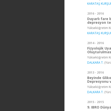
KARATAŞ KURŞU
2016 - 2016
Duyarlı fare 
depresyon tet
Yükseköğretim Ku
KARATAŞ KURŞU
2014 - 2016
Fizyolojik Uy
Oluşturulmas
Yükseköğretim Ku
DALKARA T.
(Yürü
2013 - 2016
Beyinde Gliko
Depresyonu ve
Yükseköğretim Ku
DALKARA T.
(Yürü
2015 - 2015
9. IBRO Düny