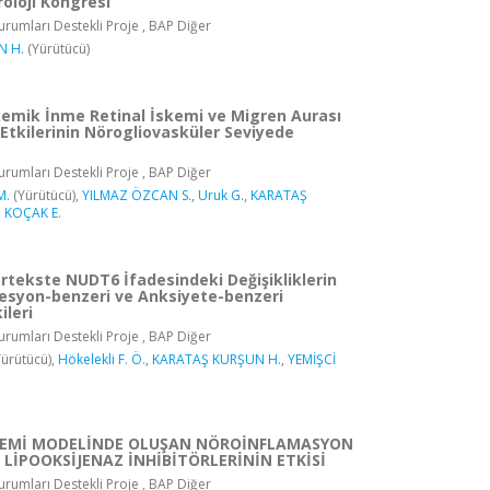
oloji Kongresi
rumları Destekli Proje , BAP Diğer
N H.
(Yürütücü)
skemik İnme Retinal İskemi ve Migren Aurası
Etkilerinin Nörogliovasküler Seviyede
rumları Destekli Proje , BAP Diğer
M.
(Yürütücü),
YILMAZ ÖZCAN S.
,
Uruk G.
,
KARATAŞ
 KOÇAK E.
rtekste NUDT6 İfadesindeki Değişikliklerin
esyon-benzeri ve Anksiyete-benzeri
ileri
rumları Destekli Proje , BAP Diğer
ürütücü),
Hökelekli F. Ö.
,
KARATAŞ KURŞUN H.
,
YEMİŞCİ
SKEMİ MODELİNDE OLUŞAN NÖROİNFLAMASYON
 LİPOOKSİJENAZ İNHİBİTÖRLERİNİN ETKİSİ
rumları Destekli Proje , BAP Diğer