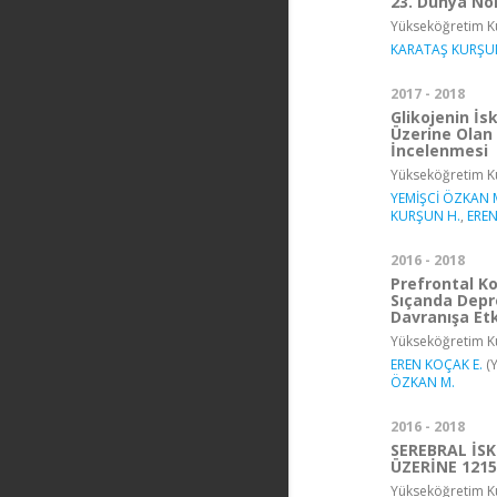
23. Dünya Nör
Yükseköğretim Ku
KARATAŞ KURŞU
2017 - 2018
Glikojenin İ
Üzerine Olan 
İncelenmesi
Yükseköğretim Ku
YEMİŞCİ ÖZKAN 
KURŞUN H.
,
EREN
2016 - 2018
Prefrontal Ko
Sıçanda Depr
Davranışa Etk
Yükseköğretim Ku
EREN KOÇAK E.
(Y
ÖZKAN M.
2016 - 2018
SEREBRAL İ
ÜZERİNE 1215
Yükseköğretim Ku