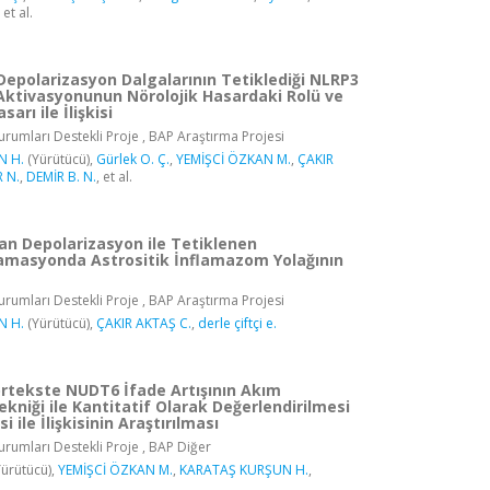
, et al.
Depolarizasyon Dalgalarının Tetiklediği NLRP3
ktivasyonunun Nörolojik Hasardaki Rolü ve
arı ile İlişkisi
rumları Destekli Proje , BAP Araştırma Projesi
N H.
(Yürütücü),
Gürlek O. Ç.
,
YEMİŞCİ ÖZKAN M.
,
ÇAKIR
 N.
,
DEMİR B. N.
, et al.
lan Depolarizasyon ile Tetiklenen
amasyonda Astrositik İnflamazom Yolağının
rumları Destekli Proje , BAP Araştırma Projesi
N H.
(Yürütücü),
ÇAKIR AKTAŞ C.
,
derle çiftçi e.
ortekste NUDT6 İfade Artışının Akım
ekniği ile Kantitatif Olarak Değerlendirilmesi
i ile İlişkisinin Araştırılması
rumları Destekli Proje , BAP Diğer
ürütücü),
YEMİŞCİ ÖZKAN M.
,
KARATAŞ KURŞUN H.
,