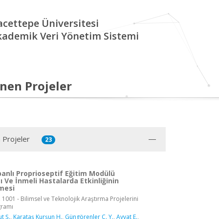
cettepe Üniversitesi
kademik Veri Yönetim Sistemi
nen Projeler
 Projeler
23
anlı Proprioseptif Eğitim Modülü
 Ve İnmeli Hastalarda Etkinliğinin
lmesi
 1001 - Bilimsel ve Teknolojik Araştırma Projelerini
gramı
t Ş.
,
Karataş Kurşun H.
,
Güngörenler C. Y.
,
Ayvat E.
,