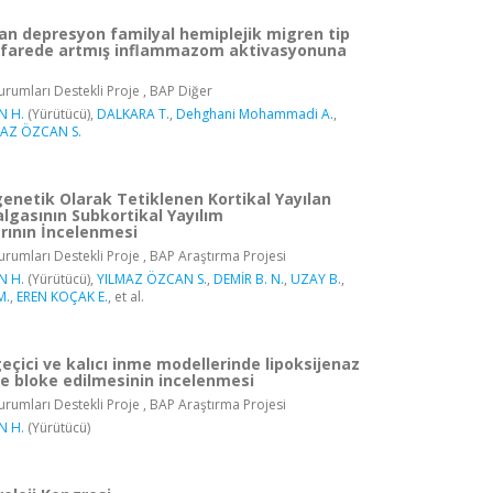
lan depresyon familyal hemiplejik migren tip
 farede artmış inflammazom aktivasyonuna
rumları Destekli Proje , BAP Diğer
N H.
(Yürütücü),
DALKARA T.
,
Dehghani Mohammadi A.
,
MAZ ÖZCAN S.
enetik Olarak Tetiklenen Kortikal Yayılan
lgasının Subkortikal Yayılım
ının İncelenmesi
rumları Destekli Proje , BAP Araştırma Projesi
N H.
(Yürütücü),
YILMAZ ÖZCAN S.
,
DEMİR B. N.
,
UZAY B.
,
M.
,
EREN KOÇAK E.
, et al.
çici ve kalıcı inme modellerinde lipoksijenaz
 ile bloke edilmesinin incelenmesi
rumları Destekli Proje , BAP Araştırma Projesi
N H.
(Yürütücü)