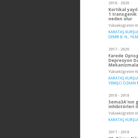
2018 - 2020
Kortikal yayı
1 transgenik
neden olur
Yükseköğretim Ku
KARATAŞ KURŞU
DEMİR B. N.
,
YIL
2017 - 2020
Farede Optog
Depresyon Da
Mekanizmalar
Yükseköğretim Ku
KARATAŞ KURŞU
YEMİŞCİ ÖZKAN 
2018 - 2018
Sema3A'nın ge
inhibitörleri
Yükseköğretim Ku
KARATAŞ KURŞU
2017 - 2018