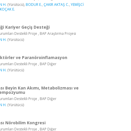
N H.
(Yürütücü),
BODUR E.
,
ÇAKIR AKTAŞ C.
,
YEMİŞCİ
KOÇAK E.
ği Kariyer Geçiş Desteği
rumları Destekli Proje , BAP Araştırma Projesi
N H.
(Yürütücü)
aktörler ve Paranöroinflamasyon
rumları Destekli Proje , BAP Diğer
N H.
(Yürütücü)
ası Beyin Kan Akımı, Metabolizması ve
Sempozyumu
rumları Destekli Proje , BAP Diğer
N H.
(Yürütücü)
ası Nörobilim Kongresi
rumları Destekli Proje , BAP Diğer