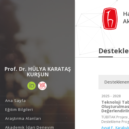
Ha
A
Destekle
Prof. Dr. HÜLYA KARATAŞ
KURŞUN
Desteklenen
2025 - 2028
Ana Sayfa
Teknoloji Tab
Oluşturulması
Eğitim Bilgileri
Değerlendiri
TÜBİTAK Projesi ,
Araştırma Alanları
Destekleme Pro
Akademik İdari Deneyim
Ayvat F.
,
Karabulu