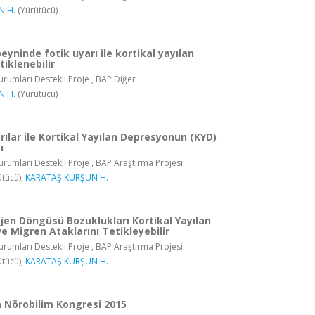
N H.
(Yürütücü)
beyninde fotik uyarı ile kortikal yayılan
iklenebilir
rumları Destekli Proje , BAP Diğer
N H.
(Yürütücü)
arılar ile Kortikal Yayılan Depresyonun (KYD)
ı
rumları Destekli Proje , BAP Araştırma Projesi
tücü),
KARATAŞ KURŞUN H.
jen Döngüsü Bozuklukları Kortikal Yayılan
 Migren Ataklarını Tetikleyebilir
rumları Destekli Proje , BAP Araştırma Projesi
tücü),
KARATAŞ KURŞUN H.
a Nörobilim Kongresi 2015