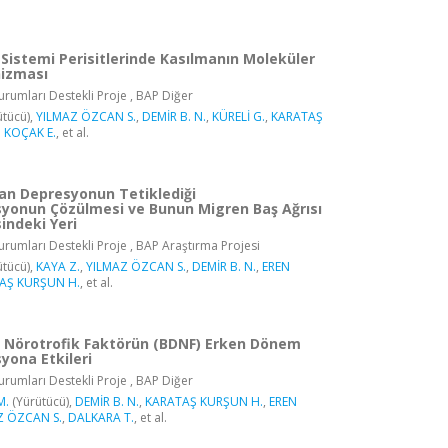
 Sistemi Perisitlerinde Kasılmanın Moleküler
izması
rumları Destekli Proje , BAP Diğer
tücü),
YILMAZ ÖZCAN S.
,
DEMİR B. N.
,
KÜRELİ G.
,
KARATAŞ
 KOÇAK E.
, et al.
lan Depresyonun Tetiklediği
yonun Çözülmesi ve Bunun Migren Baş Ağrısı
sindeki Yeri
rumları Destekli Proje , BAP Araştırma Projesi
tücü),
KAYA Z.
,
YILMAZ ÖZCAN S.
,
DEMİR B. N.
,
EREN
AŞ KURŞUN H.
, et al.
i Nörotrofik Faktörün (BDNF) Erken Dönem
yona Etkileri
rumları Destekli Proje , BAP Diğer
M.
(Yürütücü),
DEMİR B. N.
,
KARATAŞ KURŞUN H.
,
EREN
Z ÖZCAN S.
,
DALKARA T.
, et al.