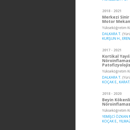
2018 - 2021
Merkezi Sinir
Motor Mekan
Yükseköğretim Ku
DALKARA T.
(Yürü
KURŞUN H.
,
EREN
2017 - 2021
Kortikal Yayı
Nöroinflamas
Patofizyoloji
Yükseköğretim Ku
DALKARA T.
(Yürü
KOÇAK E.
,
KARAT
2018 - 2020
Beyin Kökenl
Nöroinflamas
Yükseköğretim Ku
YEMİŞCİ ÖZKAN 
KOÇAK E.
,
YILMA