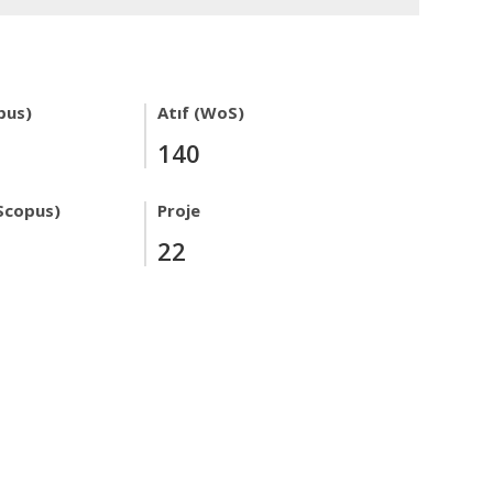
pus)
Atıf (WoS)
140
Scopus)
Proje
22