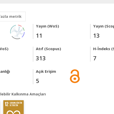
fazla metrik
Yayın (WoS)
Yayın (Sco
11
13
WoS)
Atıf (Scopus)
H-İndeks (
313
7
anlığı
Açık Erişim
5
lebilir Kalkınma Amaçları