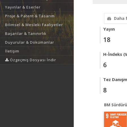
Yayınlar & Eserler
Proje & Patent & Tasarım
Daha 
Bilimsel & Mesleki Faaliyetler
Yayın
Başarılar & Tanınırlık
18
Duyurular & Dokümanlar
İletişim
H-İndeks (
Özgeçmiş Dosyası İndir
6
Tez Danışm
8
BM Sürdürü