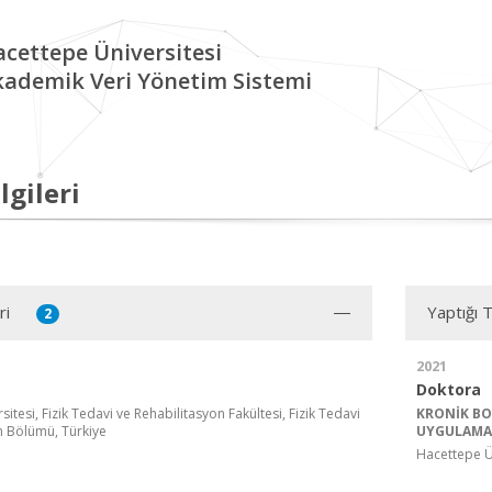
cettepe Üniversitesi
kademik Veri Yönetim Sistemi
lgileri
ri
Yaptığı 
2
2021
Doktora
itesi, Fizik Tedavi ve Rehabilitasyon Fakültesi, Fizik Tedavi
KRONİK BO
n Bölümü, Türkiye
UYGULAMAL
Hacettepe Ün