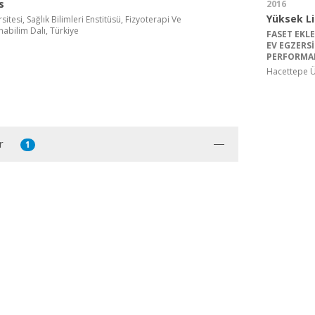
s
2016
Yüksek L
itesi, Sağlık Bilimleri Enstitüsü, Fizyoterapi Ve
abilim Dalı, Türkiye
FASET EK
EV EGZERSİ
PERFORMAN
Hacettepe Ün
r
1