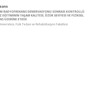
isans
LEM RADYOFREKANS DENERVASYONU SONRASI KONTROLLÜ
Z EĞİTİMİNİN YAŞAM KALİTESİ, ÖZÜR SEVİYESİ VE FİZİKSEL
S ÜZERİNE ETKİSİ
iversitesi, Fizik Tedavi ve Rehabilitasyon Fakültesi