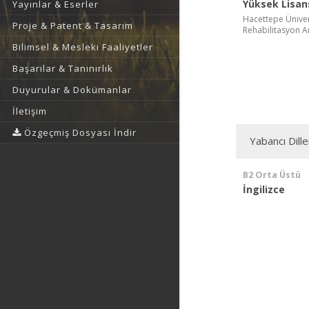
Yüksek Lisan
Yayınlar & Eserler
Hacettepe Ünivers
Proje & Patent & Tasarım
Rehabilitasyon An
Bilimsel & Mesleki Faaliyetler
Başarılar & Tanınırlık
Duyurular & Dokümanlar
İletişim
Özgeçmiş Dosyası İndir
Yabancı Dille
B2 Orta Üstü
İngilizce