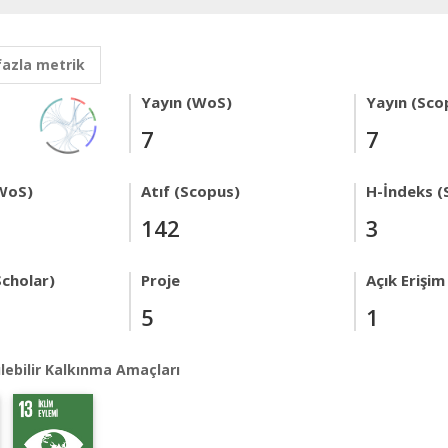
fazla metrik
Yayın (WoS)
Yayın (Sco
7
7
WoS)
Atıf (Scopus)
H-İndeks (
142
3
Scholar)
Proje
Açık Erişim
5
1
lebilir Kalkınma Amaçları