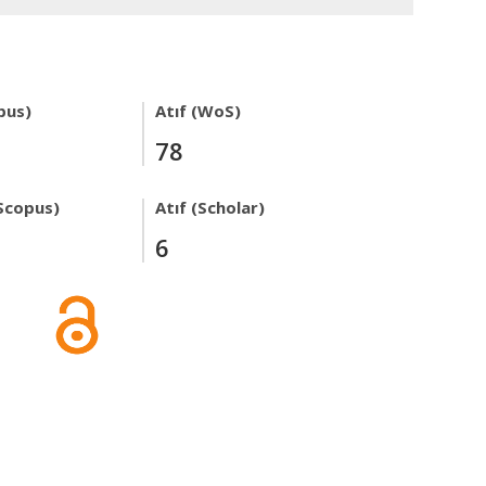
pus)
Atıf (WoS)
78
Scopus)
Atıf (Scholar)
6