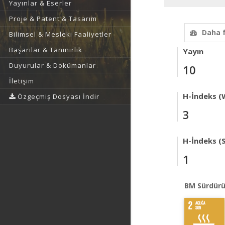
Yayınlar & Eserler
Proje & Patent & Tasarım
Daha 
Bilimsel & Mesleki Faaliyetler
Başarılar & Tanınırlık
Yayın
Duyurular & Dokümanlar
10
İletişim
H-İndeks (
Özgeçmiş Dosyası İndir
3
H-İndeks (
1
BM Sürdürü