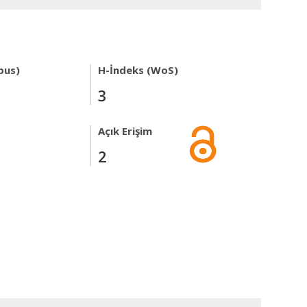
pus)
H-İndeks (WoS)
3
Açık Erişim
2