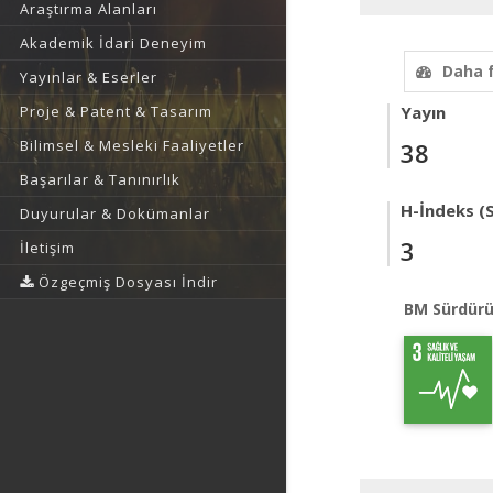
Araştırma Alanları
Akademik İdari Deneyim
Daha 
Yayınlar & Eserler
Proje & Patent & Tasarım
Yayın
Bilimsel & Mesleki Faaliyetler
38
Başarılar & Tanınırlık
H-İndeks (
Duyurular & Dokümanlar
3
İletişim
Özgeçmiş Dosyası İndir
BM Sürdürü