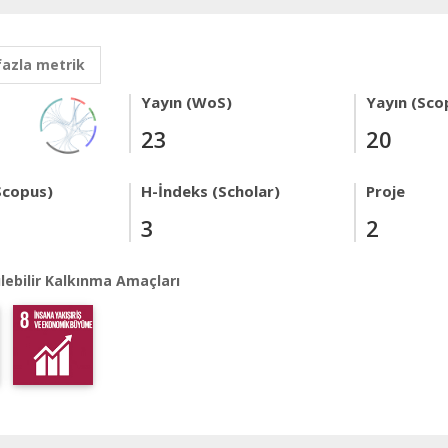
fazla metrik
Yayın (WoS)
Yayın (Sco
23
20
Scopus)
H-İndeks (Scholar)
Proje
3
2
lebilir Kalkınma Amaçları