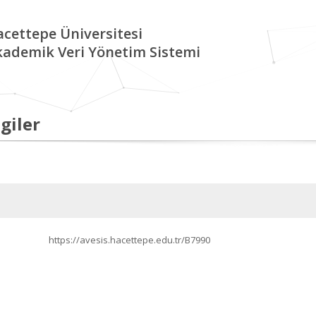
cettepe Üniversitesi
kademik Veri Yönetim Sistemi
giler
https://avesis.hacettepe.edu.tr/B7990