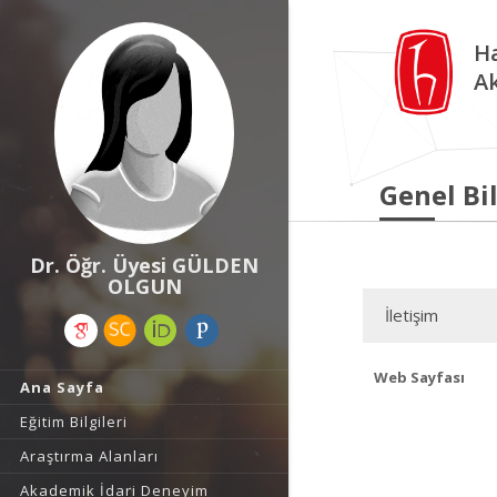
Ha
A
Genel Bil
Dr. Öğr. Üyesi GÜLDEN
OLGUN
İletişim
Web Sayfası
Ana Sayfa
Eğitim Bilgileri
Araştırma Alanları
Akademik İdari Deneyim