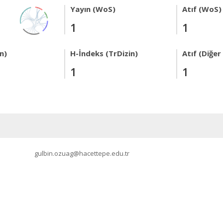
Yayın (WoS)
Atıf (WoS)
1
1
n)
H-İndeks (TrDizin)
Atıf (Diğe
1
1
gulbin.ozuag@hacettepe.edu.tr