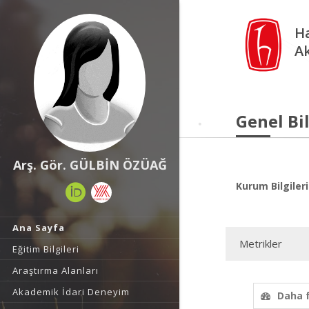
Ha
A
Genel Bil
Arş. Gör. GÜLBİN ÖZÜAĞ
Kurum Bilgileri
Ana Sayfa
Metrikler
Eğitim Bilgileri
Araştırma Alanları
Akademik İdari Deneyim
Daha 