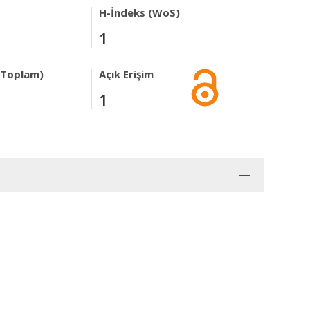
H-İndeks (WoS)
1
r Toplam)
Açık Erişim
1