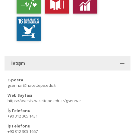
İletişim
E-posta
gsennar@hacettepe.edu.tr
Web Sayfası
https://avesis.hacettepe.edu.tr/gsennar
İş Telefonu
+90 312 305 1431
İş Telefonu
+90 312 305 1667