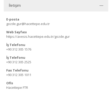
İletişim
E-posta
gozde.gur@hacettepe.edu.tr
Web Sayfası
https://avesis.hacettepe.edu.tr/gozde.gur
İş Telefonu
+90 312 305 1576
İş Telefonu
+90 312 305 2525
Fax Telefonu
+90 312 305 1011
Ofis
Hacettepe FTR