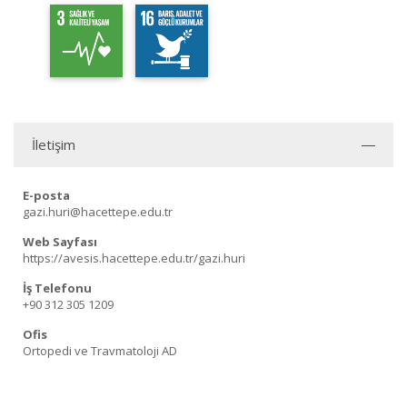
İletişim
E-posta
gazi.huri@hacettepe.edu.tr
Web Sayfası
https://avesis.hacettepe.edu.tr/gazi.huri
İş Telefonu
+90 312 305 1209
Ofis
Ortopedi ve Travmatoloji AD