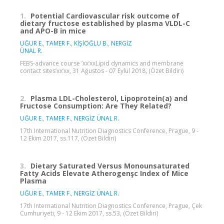
1.
Potential Cardiovascular risk outcome of
dietary fructose established by plasma VLDL-C
and APO-B in mice
UĞUR E.
,
TAMER F.
,
KİŞİOĞLU B.
,
NERGİZ
ÜNAL R.
FEBS-advance course ’xx’xxLipid dynamics and membrane
contact sites’xx’xx, 31 Ağustos - 07 Eylül 2018, (Özet Bildiri)
2.
Plasma LDL-Cholesterol, Lipoprotein(a) and
Fructose Consumption: Are They Related?
UĞUR E.
,
TAMER F.
,
NERGİZ ÜNAL R.
17th International Nutrition Diagnostics Conference, Prague, 9 -
12 Ekim 2017, ss.117, (Özet Bildiri)
3.
Dietary Saturated Versus Monounsaturated
Fatty Acids Elevate Atherogenşc Index of Mice
Plasma
UĞUR E.
,
TAMER F.
,
NERGİZ ÜNAL R.
17th International Nutrition Diagnostics Conference, Prague, Çek
Cumhuriyeti, 9 - 12 Ekim 2017, ss.53, (Özet Bildiri)