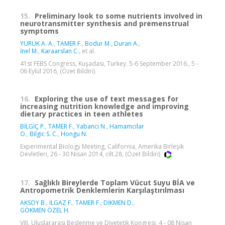
15.
Preliminary look to some nutrients involved in
neurotransmitter synthesis and premenstrual
symptoms
YÜRÜK A. A.
,
TAMER F.
,
Bodur M.
,
Duran A.
,
İnel M.
,
Karaarslan C.
, et al.
41st FEBS Congress, Kuşadası, Turkey. 5-6 September 2016., 5 -
06 Eylül 2016, (Özet Bildiri)
16.
Exploring the use of text messages for
increasing nutrition knowledge and improving
dietary practices in teen athletes
BİLGİÇ P.
,
TAMER F.
,
Yabanci N.
,
Hamamcilar
O.
,
Bilgic S. C.
,
Hongu N.
Experimental Biology Meeting, California, Amerika Birleşik
Devletleri, 26 - 30 Nisan 2014, cilt.28, (Özet Bildiri)
17.
Sağlıklı Bireylerde Toplam Vücut Suyu BİA ve
Antropometrik Denklemlerin Karşılaştırılması
AKSOY B.
,
ILGAZ F.
,
TAMER F.
,
DİKMEN D.
,
GÖKMEN ÖZEL H.
VIII. Uluslararası Beslenme ve Diyetetik Kongresi, 4 - 08 Nisan