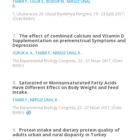
TAMER F.
,
UĞUR E.
,
BODUR M.
,
NERGİZ ÜNAL
R.
1. Uluslararası 28. Ulusal Biyokimya Kongresi, 19 - 23 Eylül 2017,
(Özet Bildiri)
7.
The effect of combined calcium and Vitamin D
Supplementation on premenstrual Symptoms and
Depression
YÜRÜK A. A.
,
TAMER F.
,
NERGİZ ÜNAL R.
The Experimental Biology Congress., 22 - 27 Nisan 2017, (Özet
Bildiri)
8.
Saturated or Monounsaturated Fatty Acids
Have Different Effect on Body Weight and Feed
Intake.
TAMER F.
,
NERGİZ ÜNAL R.
The Experimental Biology Congress, 22 - 27 Nisan 2017, (Özet
Bildiri)
9.
Proteın ıntake and dıetary proteın qualıty of
adults urban and rural dısparıty ın Turkey