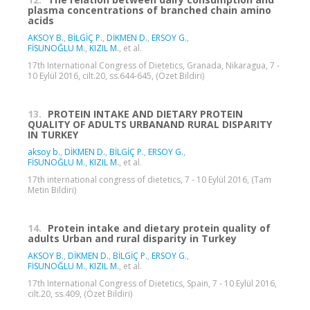
plasma concentrations of branched chain amino
acids
AKSOY B.
,
BİLGİÇ P.
,
DİKMEN D.
,
ERSOY G.
,
FİSUNOĞLU M.
,
KIZIL M.
, et al.
17th International Congress of Dietetics, Granada, Nikaragua, 7 -
10 Eylül 2016, cilt.20, ss.644-645, (Özet Bildiri)
13.
PROTEIN INTAKE AND DIETARY PROTEIN
QUALITY OF ADULTS URBANAND RURAL DISPARITY
IN TURKEY
aksoy b.
,
DİKMEN D.
,
BİLGİÇ P.
,
ERSOY G.
,
FİSUNOĞLU M.
,
KIZIL M.
, et al.
17th international congress of dietetics, 7 - 10 Eylül 2016, (Tam
Metin Bildiri)
14.
Protein intake and dietary protein quality of
adults Urban and rural disparity in Turkey
AKSOY B.
,
DİKMEN D.
,
BİLGİÇ P.
,
ERSOY G.
,
FİSUNOĞLU M.
,
KIZIL M.
, et al.
17th International Congress of Dietetics, Spain, 7 - 10 Eylül 2016,
cilt.20, ss.409, (Özet Bildiri)