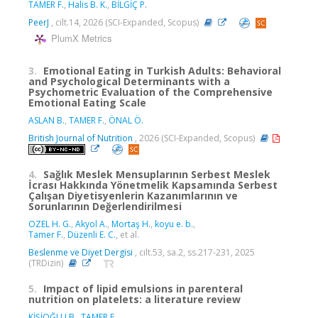
TAMER F.
,
Halis B. K.
,
BİLGİÇ P.
PeerJ
, cilt.14, 2026 (SCI-Expanded, Scopus)
PlumX Metrics
3.
Emotional Eating in Turkish Adults: Behavioral
and Psychological Determinants with a
Psychometric Evaluation of the Comprehensive
Emotional Eating Scale
ASLAN B.
,
TAMER F.
,
ÖNAL Ö.
British Journal of Nutrition
, 2026 (SCI-Expanded, Scopus)
4.
Sağlık Meslek Mensuplarının Serbest Meslek
İcrası Hakkında Yönetmelik Kapsamında Serbest
Çalışan Diyetisyenlerin Kazanımlarının ve
Sorunlarının Değerlendirilmesi
OZEL H. G.
,
Akyol A.
,
Mortaş H.
,
koyu e. b.
,
Tamer F.
,
Düzenli E. C.
, et al.
Beslenme ve Diyet Dergisi
, cilt.53, sa.2, ss.217-231, 2025
(TRDizin)
5.
Impact of lipid emulsions in parenteral
nutrition on platelets: a literature review
KİŞİOĞLU B.
,
TAMER F.