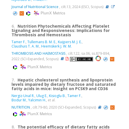
Journal of Nutritional Science
, cilt.13, 2024 (ESCI, Scopus)
PlumX Metrics
6.
Nutrition Phytochemicals Affecting Platelet
Signaling and Responsiveness: Implications for
Thrombosis and Hemostasis
Tamer F.
,
Tullemans B. M. E.
,
Kuijpers M. J. E.
,
Claushuis T. A. M.
,
Heemskerk J. W. M.
THROMBOSIS AND HAEMOSTASIS
, cilt.122, sa.06, ss.879-894,
2022 (SCI-Expanded, Scopus)
PlumX Metrics
7.
Hepatic cholesterol synthesis and lipoprotein
levels impaired by dietary fructose and saturated
fatty acids in mice: Insight on PCSK9 and CD36
Nergiz-Unal R.
,
Ulug E.
,
Kisioglu B.
,
Tamer F.
,
Bodur M.
,
Yalcimin H.
, et al.
NUTRITION
, cilt.79-80, 2020 (SCI-Expanded, Scopus)
PlumX Metrics
8.
The potential efficacy of dietary fatty acids