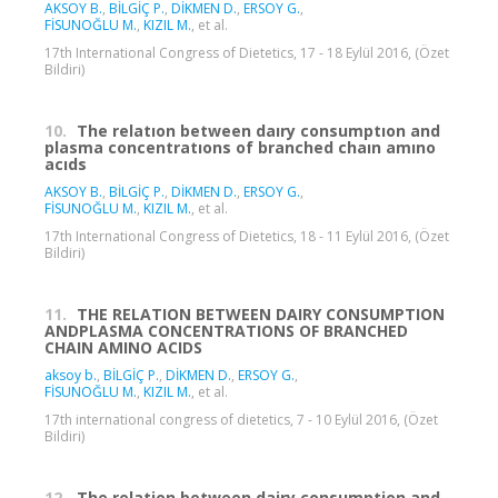
AKSOY B.
,
BİLGİÇ P.
,
DİKMEN D.
,
ERSOY G.
,
FİSUNOĞLU M.
,
KIZIL M.
, et al.
17th International Congress of Dietetics, 17 - 18 Eylül 2016, (Özet
Bildiri)
10.
The relatıon between daıry consumptıon and
plasma concentratıons of branched chaın amıno
acıds
AKSOY B.
,
BİLGİÇ P.
,
DİKMEN D.
,
ERSOY G.
,
FİSUNOĞLU M.
,
KIZIL M.
, et al.
17th International Congress of Dietetics, 18 - 11 Eylül 2016, (Özet
Bildiri)
11.
THE RELATION BETWEEN DAIRY CONSUMPTION
ANDPLASMA CONCENTRATIONS OF BRANCHED
CHAIN AMINO ACIDS
aksoy b.
,
BİLGİÇ P.
,
DİKMEN D.
,
ERSOY G.
,
FİSUNOĞLU M.
,
KIZIL M.
, et al.
17th international congress of dietetics, 7 - 10 Eylül 2016, (Özet
Bildiri)
12.
The relation between dairy consumption and