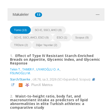
Makaleler
13
Tümü (13)
SCI-E, SSCI, AHCI (8)
SCI-E, SSCI, AHCI, ESCI (9)
ESCI (1)
Scopus (9)
TRDizin (2)
Diğer Yayınlar (2)
1.
Effect of Type IV Resistant Starch-Enriched
Breads on Appetite, Glycemic Index, and Glycemic
Response
Tekin T.
,
TAMER F.
,
UYAROĞLU O. A.
,
FİSUNOĞLU M.
Starch/Staerke
, cilt.78, sa.3, 2026 (SCI-Expanded, Scopus)
PlumX Metrics
2.
Waist-to-height ratio, body fat, and
macronutrient intake as predictors of lipid
abnormalities in elite Turkish athletes: a
comparative study