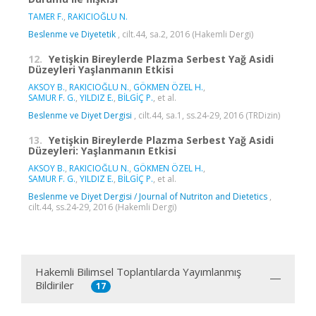
TAMER F.
,
RAKICIOĞLU N.
Beslenme ve Diyetetik
, cilt.44, sa.2, 2016 (Hakemli Dergi)
12.
Yetişkin Bireylerde Plazma Serbest Yağ Asidi
Düzeyleri Yaşlanmanın Etkisi
AKSOY B.
,
RAKICIOĞLU N.
,
GÖKMEN ÖZEL H.
,
SAMUR F. G.
,
YILDIZ E.
,
BİLGİÇ P.
, et al.
Beslenme ve Diyet Dergisi
, cilt.44, sa.1, ss.24-29, 2016 (TRDizin)
13.
Yetişkin Bireylerde Plazma Serbest Yağ Asidi
Düzeyleri: Yaşlanmanın Etkisi
AKSOY B.
,
RAKICIOĞLU N.
,
GÖKMEN ÖZEL H.
,
SAMUR F. G.
,
YILDIZ E.
,
BİLGİÇ P.
, et al.
Beslenme ve Diyet Dergisi / Journal of Nutriton and Dietetics
,
cilt.44, ss.24-29, 2016 (Hakemli Dergi)
Hakemli Bilimsel Toplantılarda Yayımlanmış
Bildiriler
17