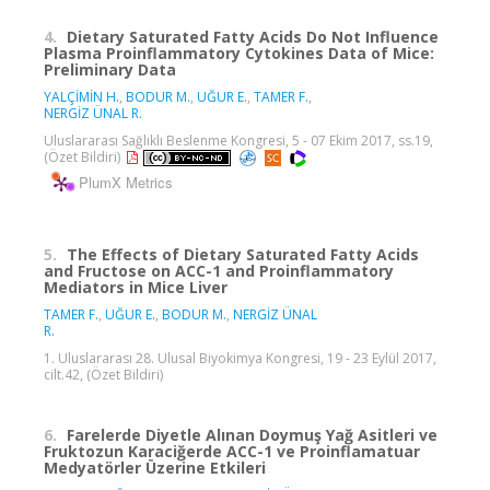
4.
Dietary Saturated Fatty Acids Do Not Influence
Plasma Proinflammatory Cytokines Data of Mice:
Preliminary Data
YALÇİMİN H.
,
BODUR M.
,
UĞUR E.
,
TAMER F.
,
NERGİZ ÜNAL R.
Uluslararası Sağlıklı Beslenme Kongresi, 5 - 07 Ekim 2017, ss.19,
(Özet Bildiri)
PlumX Metrics
5.
The Effects of Dietary Saturated Fatty Acids
and Fructose on ACC-1 and Proinflammatory
Mediators in Mice Liver
TAMER F.
,
UĞUR E.
,
BODUR M.
,
NERGİZ ÜNAL
R.
1. Uluslararası 28. Ulusal Biyokimya Kongresi, 19 - 23 Eylül 2017,
cilt.42, (Özet Bildiri)
6.
Farelerde Diyetle Alınan Doymuş Yağ Asitleri ve
Fruktozun Karaciğerde ACC-1 ve Proinflamatuar
Medyatörler Üzerine Etkileri