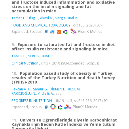
and fructose induced inflammation and oxidative
stress on the insulin signaling and fat
accumulation in mice
Tamer F.
,
Ulug E.
,
Akyol A.
,
Nergiz-Unal R.
FOOD AND CHEMICAL TOXICOLOGY
, cilt.135, 2020 (SCI-
PlumX Metrics
Expanded, Scopus)
9.
Exposure to saturated fat and fructose in diet
affect insulin resistance and signaling in mice.
TAMER F.
,
NERGİZ ÜNAL R.
Clinical Nutrition
, cilt.37, 2018 (SCI-Expanded, Scopus)
10.
Population based study of obesity in Turkey:
results of the Turkey Nutrition and Health Survey
(TNHS)-2010
Pekcan A. G.
,
Samur G.
,
DİKMEN D.
,
KIZIL M.
,
RAKICIOĞLU N.
,
Yildiz E. A.
, et al.
PROGRESS IN NUTRITION
, cilt.19, sa.3, ss.248-256, 2017 (SCI-
PlumX Metrics
Expanded, Scopus)
11.
Üniversite Öğrencilerinde Diyetin Karbonhidrat
Kaynaklarının Beden Kütle İndeksi ve Yeme tutum
Durumu ile İlişkisi