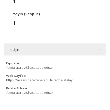
1
Yayın (Scopus)
1
İletişim
E-posta
fatma-atalay@hacettepe.edu.tr
Web Sayfası
https://avesis.hacettepe.edu.tr/fatma-atalay
Posta Adresi
fatma-atalay@hacettepe.edu.tr