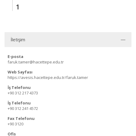
1
İletişim
E-posta
faruk.tamer@hacettepe.edu.tr
Web Sayfası
https://avesis.hacettepe.edu.tr/faruk.tamer
İş Telefonu
+90 312 217 4373
İş Telefonu
+90 312 241 4572
Fax Telefonu
+90 3120
Ofis