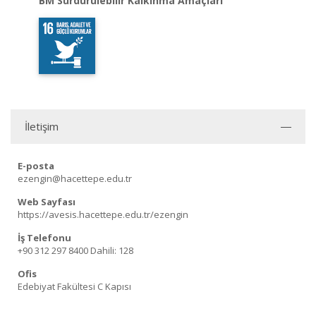
BM Sürdürülebilir Kalkınma Amaçları
İletişim
E-posta
ezengin@hacettepe.edu.tr
Web Sayfası
https://avesis.hacettepe.edu.tr/ezengin
İş Telefonu
+90 312 297 8400
Dahili: 128
Ofis
Edebiyat Fakültesi C Kapısı