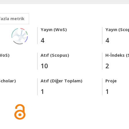
fazla metrik
Yayın (WoS)
Yayın (Sco
4
4
WoS)
Atıf (Scopus)
H-İndeks (
10
2
Scholar)
Atıf (Diğer Toplam)
Proje
1
1