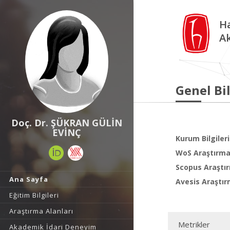
Ha
A
Genel Bil
Doç. Dr. ŞÜKRAN GÜLİN
EVİNÇ
Kurum Bilgileri
WoS Araştırma 
Scopus Araştır
Ana Sayfa
Avesis Araştır
Eğitim Bilgileri
Araştırma Alanları
Metrikler
Akademik İdari Deneyim