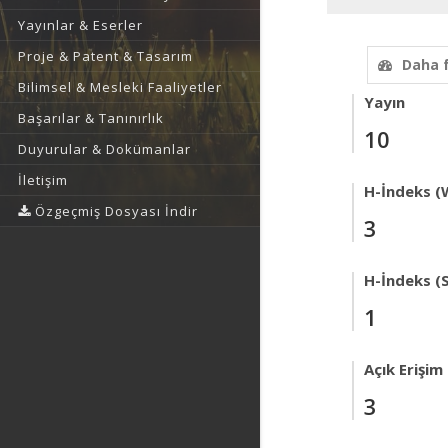
Yayınlar & Eserler
Proje & Patent & Tasarım
Daha 
Bilimsel & Mesleki Faaliyetler
Yayın
Başarılar & Tanınırlık
10
Duyurular & Dokümanlar
İletişim
H-İndeks (
Özgeçmiş Dosyası İndir
3
H-İndeks (
1
Açık Erişim
3