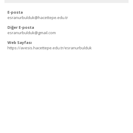
E-posta
esranurbulduk@hacettepe.edu.tr
Diğer E-posta
esranurbulduk@gmail.com
Web Sayfası
https://avesis.hacettepe.edu.tr/esranurbulduk