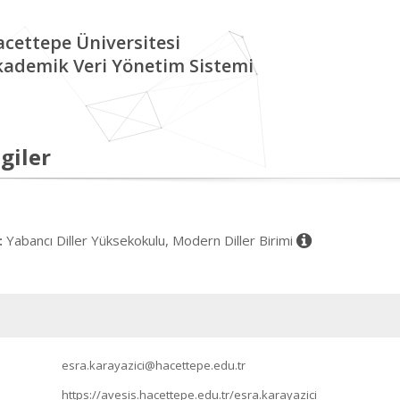
cettepe Üniversitesi
kademik Veri Yönetim Sistemi
giler
Yabancı Diller Yüksekokulu, Modern Diller Birimi
:
esra.karayazici@hacettepe.edu.tr
https://avesis.hacettepe.edu.tr/esra.karayazici