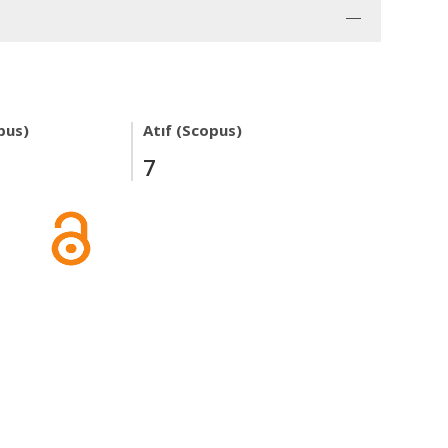
pus)
Atıf (Scopus)
7