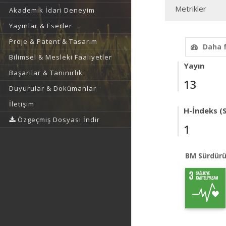
Metrikler
Akademik İdari Deneyim
Yayınlar & Eserler
Proje & Patent & Tasarım
Daha 
Bilimsel & Mesleki Faaliyetler
Yayın
Başarılar & Tanınırlık
13
Duyurular & Dokümanlar
İletişim
H-İndeks (
Özgeçmiş Dosyası İndir
1
BM Sürdürü