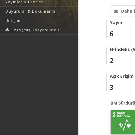
Yayınlar & Eserler
Daha 
Duyurular & Dokümanlar
İletişim
Yayın
Özgeçmiş Dosyası İndir
6
H-İndeks (
2
Açık Erişim
3
BM Sürdürü