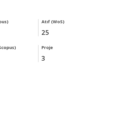
pus)
Atıf (WoS)
25
Scopus)
Proje
3