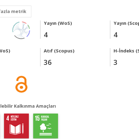
fazla metrik
Yayın (WoS)
Yayın (Sco
4
4
WoS)
Atıf (Scopus)
H-İndeks (
36
3
lebilir Kalkınma Amaçları