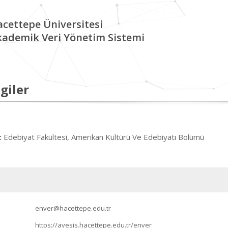
cettepe Üniversitesi
kademik Veri Yönetim Sistemi
giler
Edebiyat Fakültesi, Amerikan Kültürü Ve Edebiyatı Bölümü
:
enver@hacettepe.edu.tr
https://avesis.hacettepe.edu.tr/enver