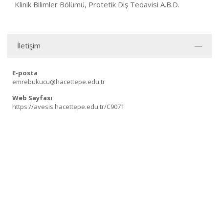
Klinik Bilimler Bölümü, Protetik Diş Tedavisi A.B.D.
İletişim
E-posta
emrebukucu@hacettepe.edu.tr
Web Sayfası
https://avesis.hacettepe.edu.tr/C9071