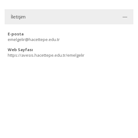
İletişim
E-posta
emelgelir@hacettepe.edu.tr
Web Sayfası
https://avesis.hacettepe.edu.tr/emelgelir