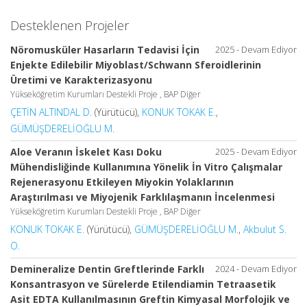
Desteklenen Projeler
Nöromusküler Hasarların Tedavisi İçin
2025 - Devam Ediyor
Enjekte Edilebilir Miyoblast/Schwann Sferoidlerinin
Üretimi ve Karakterizasyonu
Yükseköğretim Kurumları Destekli Proje , BAP Diğer
ÇETİN ALTINDAL D.
(Yürütücü),
KONUK TOKAK E.
,
GÜMÜŞDERELİOĞLU M.
Aloe Veranın İskelet Kası Doku
2025 - Devam Ediyor
Mühendisliğinde Kullanımına Yönelik İn Vitro Çalışmalar
Rejenerasyonu Etkileyen Miyokin Yolaklarının
Araştırılması ve Miyojenik Farklılaşmanın İncelenmesi
Yükseköğretim Kurumları Destekli Proje , BAP Diğer
KONUK TOKAK E.
(Yürütücü),
GÜMÜŞDERELİOĞLU M.
,
Akbulut S.
O.
Demineralize Dentin Greftlerinde Farklı
2024 - Devam Ediyor
Konsantrasyon ve Sürelerde Etilendiamin Tetraasetik
Asit EDTA Kullanılmasının Greftin Kimyasal Morfolojik ve