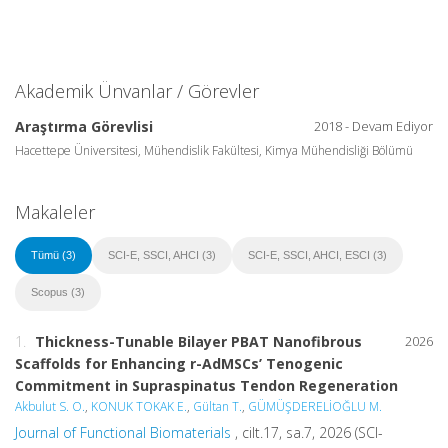
Akademik Ünvanlar / Görevler
Araştırma Görevlisi
2018 - Devam Ediyor
Hacettepe Üniversitesi, Mühendislik Fakültesi, Kimya Mühendisliği Bölümü
Makaleler
Tümü (3)
SCI-E, SSCI, AHCI (3)
SCI-E, SSCI, AHCI, ESCI (3)
Scopus (3)
1.
Thickness-Tunable Bilayer PBAT Nanofibrous
2026
Scaffolds for Enhancing r-AdMSCs’ Tenogenic
Commitment in Supraspinatus Tendon Regeneration
Akbulut S. O.
,
KONUK TOKAK E.
,
Gültan T.
,
GÜMÜŞDERELİOĞLU M.
Journal of Functional Biomaterials
, cilt.17, sa.7, 2026 (SCI-