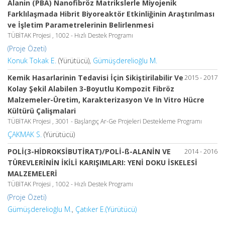
Alanin (PBA) Nanofibröz Matrikslerle Miyojenik
Farklılaşmada Hibrit Biyoreaktör Etkinliğinin Araştırılması
ve İşletim Parametrelerinin Belirlenmesi
TÜBİTAK Projesi , 1002 - Hızlı Destek Programı
(Proje Özeti)
Konuk Tokak E.
(Yürütücü),
Gümüşderelioğlu M.
Kemik Hasarlarinin Tedavisi İçin Sikiştirilabilir Ve
2015 - 2017
Kolay Şekil Alabilen 3-Boyutlu Kompozit Fibröz
Malzemeler-Üretim, Karakterizasyon Ve In Vitro Hücre
Kültürü Çalişmalari
TÜBİTAK Projesi , 3001 - Başlangıç Ar-Ge Projeleri Destekleme Programı
ÇAKMAK S.
(Yürütücü)
POLİ(3-HİDROKSİBUTİRAT)/POLİ-ß-ALANİN VE
2014 - 2016
TÜREVLERİNİN İKİLİ KARIŞIMLARI: YENİ DOKU İSKELESİ
MALZEMELERİ
TÜBİTAK Projesi , 1002 - Hızlı Destek Programı
(Proje Özeti)
Gümüşderelioğlu M.
,
Çatıker E.(Yürütücü)