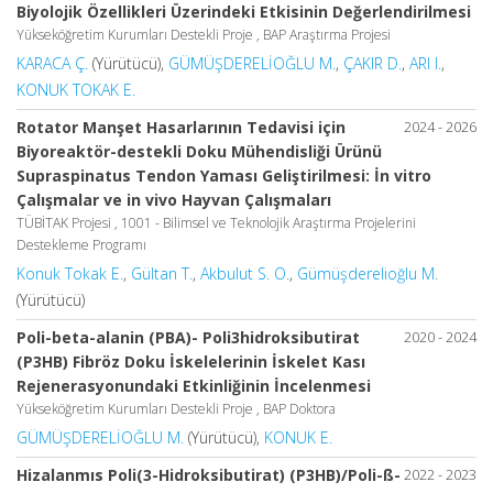
Biyolojik Özellikleri Üzerindeki Etkisinin Değerlendirilmesi
Yükseköğretim Kurumları Destekli Proje , BAP Araştırma Projesi
KARACA Ç.
(Yürütücü),
GÜMÜŞDERELİOĞLU M.
,
ÇAKIR D.
,
ARI I.
,
KONUK TOKAK E.
Rotator Manşet Hasarlarının Tedavisi için
2024 - 2026
Biyoreaktör-destekli Doku Mühendisliği Ürünü
Supraspinatus Tendon Yaması Geliştirilmesi: İn vitro
Çalışmalar ve in vivo Hayvan Çalışmaları
TÜBİTAK Projesi , 1001 - Bilimsel ve Teknolojik Araştırma Projelerini
Destekleme Programı
Konuk Tokak E.
,
Gültan T.
,
Akbulut S. O.
,
Gümüşderelioğlu M.
(Yürütücü)
Poli-beta-alanin (PBA)- Poli3hidroksibutirat
2020 - 2024
(P3HB) Fibröz Doku İskelelerinin İskelet Kası
Rejenerasyonundaki Etkinliğinin İncelenmesi
Yükseköğretim Kurumları Destekli Proje , BAP Doktora
GÜMÜŞDERELİOĞLU M.
(Yürütücü),
KONUK E.
Hizalanmıs Poli(3-Hidroksibutirat) (P3HB)/Poli-ß-
2022 - 2023