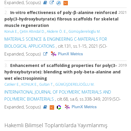
Expanded, Scopus)
2.
In-vitro effectiveness of poly-β-alanine reinforced
2021
poly(3-hydroxybutyrate) fibrous scaffolds for skeletal
muscle regeneration
Konuk E.
,
Çetin Altındal D.
,
Akdere Ö. E.
,
Gümüşderelioğlu M.
MATERIALS SCIENCE & ENGINEERING C-MATERIALS FOR
BIOLOGICAL APPLICATIONS
, cilt.131, ss.1-15, 2021 (SCI-
PlumX Metrics
Expanded, Scopus)
3.
Enhancement of scaffolding properties for poly(3-
2019
hydroxybutyrate): blending with poly-beta-alanine and
wet electrospinning
Catiker E.
,
KONUK E.
,
Gultan T.
,
GÜMÜŞDERELİOĞLU M.
INTERNATIONAL JOURNAL OF POLYMERIC MATERIALS AND
POLYMERIC BIOMATERIALS
, cilt.68, sa.6, ss.338-349, 2019 (SCI-
PlumX Metrics
Expanded, Scopus)
Hakemli Bilimsel Toplantılarda Yayımlanmış