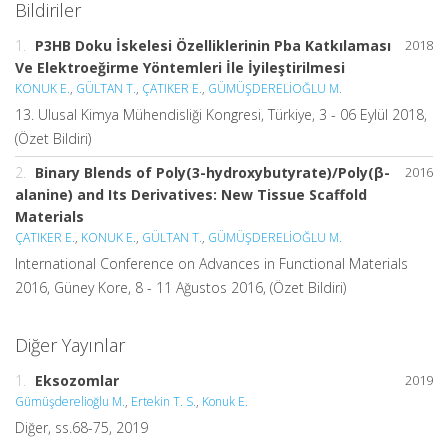
Bildiriler
1.
P3HB Doku İskelesi Özelliklerinin Pba Katkılaması
2018
Ve Elektroeğirme Yöntemleri İle İyileştirilmesi
KONUK E.
,
GÜLTAN T.
,
ÇATIKER E.
,
GÜMÜŞDERELİOĞLU M.
13. Ulusal Kimya Mühendisliği Kongresi, Türkiye, 3 - 06 Eylül 2018,
(Özet Bildiri)
2.
Binary Blends of Poly(3-hydroxybutyrate)/Poly(β-
2016
alanine) and Its Derivatives: New Tissue Scaffold
Materials
ÇATIKER E.
,
KONUK E.
,
GÜLTAN T.
,
GÜMÜŞDERELİOĞLU M.
International Conference on Advances in Functional Materials
2016, Güney Kore, 8 - 11 Ağustos 2016, (Özet Bildiri)
Diğer Yayınlar
1.
Eksozomlar
2019
Gümüşderelioğlu M.
,
Ertekin T. S.
,
Konuk E.
Diğer, ss.68-75, 2019