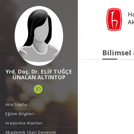
Ha
A
Bilimsel
Yrd. Doç. Dr. ELİF TUĞÇE
ÜNALAN ALTINTOP
Ana Sayfa
Eğitim Bilgileri
Araştırma Alanları
Akademik İdari Deneyim